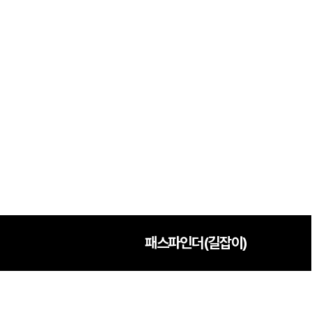
학원버스안내
2027 N수 정규반
오시는길
주변학사
공지사항
방문상담 예약
고객센터
온라인 상담
자주 묻는 질문
재원생 온라인 결제 안내
단과 온라인 결제 안내
마이페이지 안내
패스파인더(길잡이)