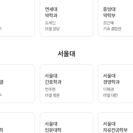
연세대
중앙대
약학과
약학부
오세인
조민혜
주
러셀 분당
기숙 종합관
서울대
서울대
서울대
열
간호학과
경영학과
천주현
이재경
주
러셀 평촌
러셀 대전
서울대
서울대
학
인문대학
자유전공학부