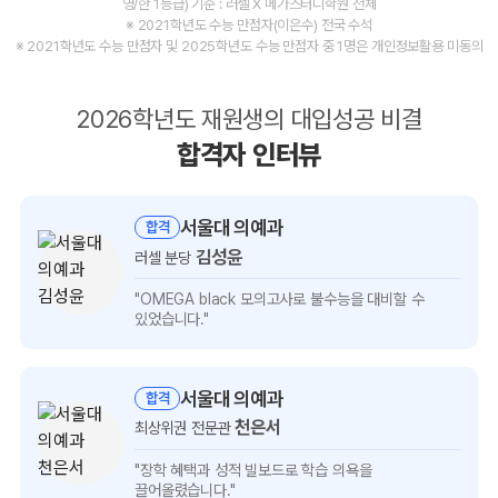
영/한 1등급) 기준 : 러셀 X 메가스터디학원 전체
※ 2021학년도 수능 만점자(이은수) 전국 수석
※ 2021학년도 수능 만점자 및 2025학년도 수능 만점자 중 1명은 개인정보활용 미동의
2026학년도 재원생의 대입성공 비결
합격자 인터뷰
서울대 의예과
합격
김성윤
러셀 분당
김성윤
"OMEGA black 모의고사로 불수능을
대비할 수
인터뷰
있었습니다."
보기
서울대 의예과
합격
천은서
최상위권 전문관
천은서
"장학 혜택과 성적 빌보드로
학습 의욕을
인터뷰
끌어올렸습니다."