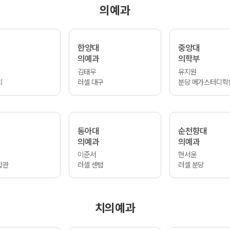
의예과
한양대
중앙대
의예과
의학부
김태우
유지원
치
러셀 대구
분당 메가스터디학
동아대
순천향대
의예과
의예과
이준서
현서윤
합관
러셀 센텀
러셀 분당
치의예과