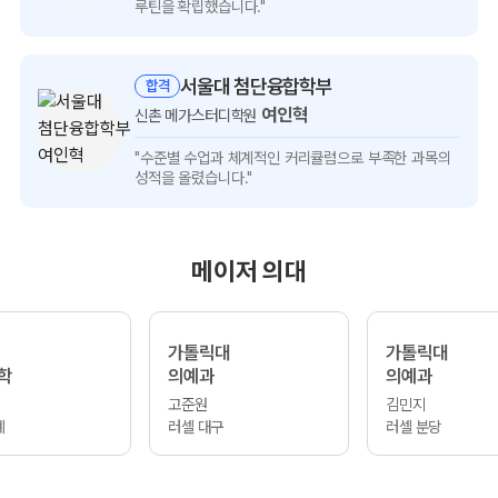
인터뷰
루틴을 확립했습니다."
보기
서울대 첨단융합학부
합격
여인혁
신촌 메가스터디학원
여인혁
"수준별 수업과 체계적인 커리큘럼으로
부족한 과목의
인터뷰
성적을 올렸습니다."
보기
메이저 의대
가톨릭대
가톨릭대
학
의예과
의예과
고준원
김민지
계
러셀 대구
러셀 분당