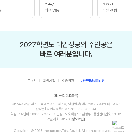
박준영
백효민
통
러셀 영통
러셀 센텀
2027학년도 대입성공의 주인공은
바로 여러분입니다.
로그인
회원가입
이용약관
개인정보처리방침
메가스터디교육㈜
06643 서울 서초구 효령로 321 (서초동, 덕원빌딩) 메가스터디교육㈜ 대표이사 :
손성은 | 사업자등록번호 : 780-87-00034
| 학원 고객센터 : 1588-7887 | 개인정보보호책임자 : 김영무 | 통신판매번호 : 2015-
서울서초-0678
[정보확인]
Copyright © 2015 megastudyEdu.Co.Ltd. All rights reserved.