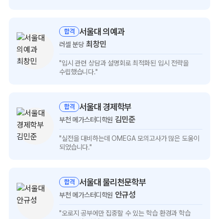
보기
서울대 의예과
합격
최창민
러셀 분당
최창민
"입시 관련 상담과 설명회로
최적화된 입시 전략을
인터뷰
수립했습니다."
보기
서울대 경제학부
합격
김민준
부천 메가스터디학원
김민준
"실전을 대비하는데 OMEGA 모의고사가
많은 도움이
인터뷰
되었습니다."
보기
서울대 물리천문학부
합격
안규성
부천 메가스터디학원
안규성
"오로지 공부에만 집중할 수 있는
학습 환경과 학습