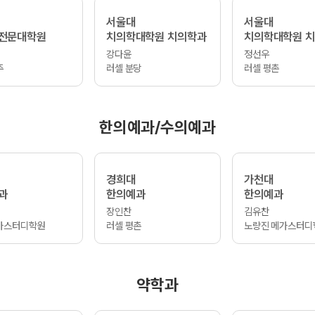
서울대
서울대
전문대학원
치의학대학원 치의학과
치의학대학원 
강다윤
정선우
주
러셀 분당
러셀 평촌
한의예과/수의예과
경희대
가천대
과
한의예과
한의예과
장인찬
김유찬
가스터디학원
러셀 평촌
노량진 메가스터디
약학과