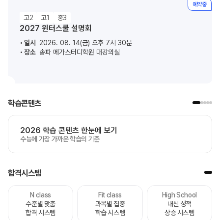
예약중
고2
고1
중3
2027 윈터스쿨 설명회
일시
2026. 08. 14(금) 오후 7시 30분
장소
송파 메가스터디학원 대강의실
학습콘텐츠
2026 학습 콘텐츠 한눈에 보기
수능에 가장 가까운 학습의 기준
합격시스템
N class
Fit class
High School
수준별 맞춤
과목별 집중
내신 성적
합격 시스템
학습 시스템
상승 시스템