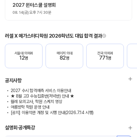
2027 윈터스쿨 설명회
08. 14(금) 오후 7시 30분
러셀 X 메가스터디학원 2026학년도 대입 합격 결과
서울대 의예과
메이저 의대
전국 의예과
12
82
771
명
명
명
공지사항
2027 수시 합격예측 서비스 이용안내
★ 8월 고3 수능집중반(저녁반) 안내 ★
월례 모의고사, 학원 스케치 영상
여름방학 학원 운영 안내
[공지] 이용약관 개정 및 시행 안내(2026.7.14 시행)
설명회·공개특강