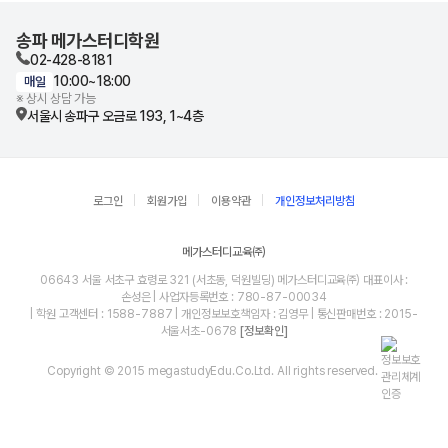
송파 메가스터디학원
02-428-8181
10:00~18:00
매일
※ 상시 상담 가능
서울시 송파구 오금로 193, 1~4층
로그인
회원가입
이용약관
개인정보처리방침
메가스터디교육㈜
06643 서울 서초구 효령로 321 (서초동, 덕원빌딩) 메가스터디교육㈜ 대표이사 :
손성은 | 사업자등록번호 : 780-87-00034
| 학원 고객센터 : 1588-7887 | 개인정보보호책임자 : 김영무 | 통신판매번호 : 2015-
서울서초-0678
[정보확인]
Copyright © 2015 megastudyEdu.Co.Ltd. All rights reserved.