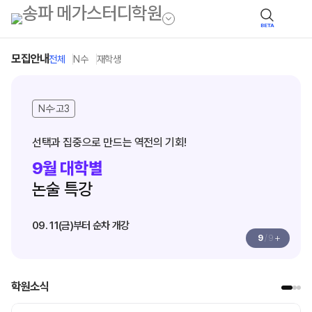
BETA
모집안내
전체
N수
재학생
N수·고3
선택과 집중으로 만드는 역전의 기회!
9월 대학별
논술 특강
09. 11(금)부터 순차 개강
+
9
/
9
학원소식