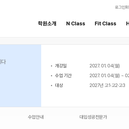
로그인
회
학원소개
N Class
Fit Class
H
Fit Class
High School
니다
개강일
2027. 01. 04(월)
과목별 집중 학습 시스템
내신 성적 상승 시스템
수업 기간
2027. 01. 04(월) ~ 0
Fit AM 8월 과정
2027 윈터스쿨
N
N
대상
2027년 고1·고2·고3
Fit PM 8월 과정
8월 단과
N
N
9월 대학별 논술 특강
N
수업안내
대입성공전문가