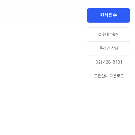
ALPHA 모의고사
수학 아이젠
원서접수
통합사회·과학 학평 대비
2026 수능 적중 문항
접수내역확인
재원생 혜택
온라인 상담
재원생 통합회원인증
메가패스 특별 지원
02) 428-8181
메가 스마트 리포트
모집안내 다운로드
실시간 질문답변 앱 QUBE