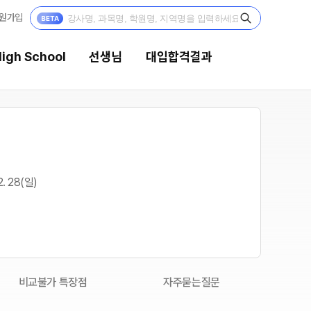
원가입
igh School
선생님
대입합격결과
선생님
대입합격결과
강의 전문가
팀플장학
2. 28(일)
입시전문 담임
팀플장학생 공개
팀플장학 안내
학습 콘텐츠
대입합격의 주인공
학습 콘텐츠 한눈에 보기
OMEGA 모의고사
재수 성공 스토리
전국 대단위 실전 모의고사
비교불가 특장점
자주묻는질문
메가X대성 더 프리미엄 모의고사