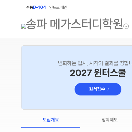
수능
D-104
인트로 메인
학원소개
N Class
변화하는 입시, 시작이 결과를 정합
학원안내
수준별 맞춤합격시스템
2027 윈터스쿨
2027 반수반
연간학사일정
원서접수
2027 파이널 정규반
입시설명회·공개특강
N
2028 N수 얼리버드반
캠퍼스생활
2027 N수 예체능반
주간식단표
모집개요
장학제도
2027 지역의사제 특별반
학원시설