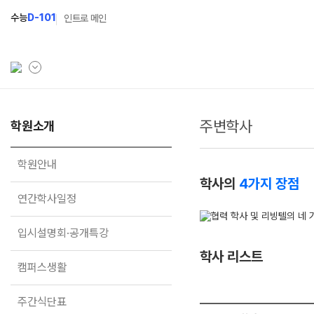
수능
D-101
인트로 메인
주변학사
학원소개
학원소개
N Class
Fit
학원안내
수준별 맞춤합격시스템
과목
학원안내
학사의
4가지 장점
연간학사일정
2027 반수반
Fit
연간학사일정
입시설명회·공개특강
2027 파이널 정규반
Fit
N
입시설명회·공개특강
캠퍼스생활
2028 N수 얼리버드반
학사 리스트
주간식단표
2027 N수 예체능반
캠퍼스생활
학원시설
2027 지역의사제 특별반
주간식단표