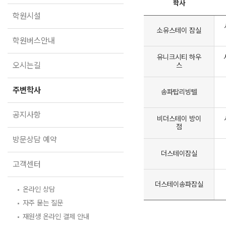
학원버스안내
2027 N수 정규반
학사
학원시설
오시는길
소유스테이 잠실
주변학사
학원버스안내
유니크시티 하우
공지사항
오시는길
스
방문상담 예약
주변학사
송파탑리빙텔
고객센터
공지사항
온라인 상담
비더스테이 방이
자주 묻는 질문
점
재원생 온라인 결제 안내
방문상담 예약
단과 온라인 결제 안내
더스테이잠실
마이페이지 안내
고객센터
더스테이송파잠실
온라인 상담
자주 묻는 질문
재원생 온라인 결제 안내