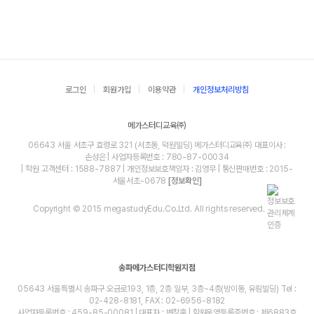
로그인
회원가입
이용약관
개인정보처리방침
메가스터디교육㈜
06643 서울 서초구 효령로 321 (서초동, 덕원빌딩) 메가스터디교육㈜ 대표이사 :
손성은 | 사업자등록번호 : 780-87-00034
| 학원 고객센터 : 1588-7887 | 개인정보보호책임자 : 김영무 | 통신판매번호 : 2015-
서울서초-0678
[정보확인]
Copyright © 2015 megastudyEdu.Co.Ltd. All rights reserved.
송파메가스터디학원지점
05643 서울특별시 송파구 오금로193, 1층, 2층 일부, 3층~4층(방이동, 유림빌딩) Tel :
02-428-8181, FAX : 02-6956-8182
사업자등록번호 : 459-85-00081 | 대표자 : 변창훈 | 학원운영등록증번호 : 제6883호