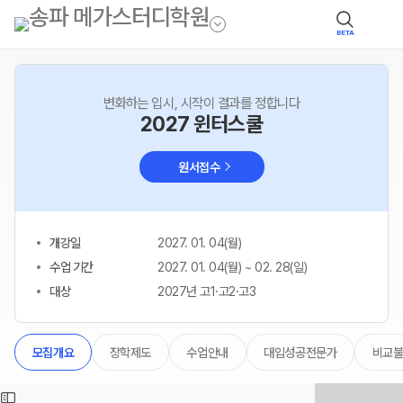
BETA
변화하는 입시, 시작이 결과를 정합니다
2027 윈터스쿨
원서접수
개강일
2027. 01. 04(월)
수업 기간
2027. 01. 04(월) ~ 02. 28(일)
대상
2027년 고1·고2·고3
장학제도
수업안내
대입성공전문가
비교불
모집개요