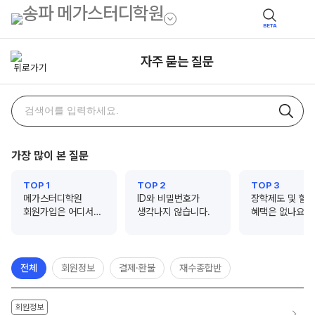
BETA
자주 묻는 질문
자주
검색어
묻는
질문
가장 많이 본 질문
검색
TOP 1
TOP 2
TOP 3
메가스터디학원
ID와 비밀번호가
장학제도 및 할
회원가입은 어디서
생각나지 않습니다.
혜택은 없나요?
하나요?
전체
회원정보
결제·환불
재수종합반
회원정보