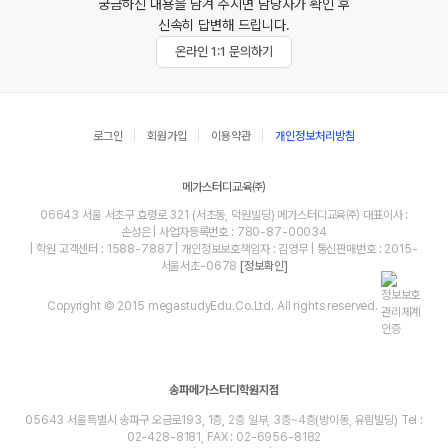
궁금하신 내용을 남겨 주시면 담당자가 확인 후
신속히 답변해 드립니다.
온라인 1:1 문의하기
로그인
회원가입
이용약관
개인정보처리방침
메가스터디교육㈜
06643 서울 서초구 효령로 321 (서초동, 덕원빌딩) 메가스터디교육㈜ 대표이사 :
손성은 | 사업자등록번호 : 780-87-00034
| 학원 고객센터 : 1588-7887 | 개인정보보호책임자 : 김영무 | 통신판매번호 : 2015-
서울서초-0678
[정보확인]
Copyright © 2015 megastudyEdu.Co.Ltd. All rights reserved.
송파메가스터디학원지점
05643 서울특별시 송파구 오금로193, 1층, 2층 일부, 3층~4층(방이동, 유림빌딩) Tel :
02-428-8181, FAX : 02-6956-8182