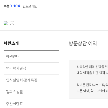
수능
D-104
인트로 메인
방문상담 예약
학원소개
학원소개
N Class
Fit
학원안내
수준별 맞춤합격시스템
과목
학원안내
연간학사일정
2027 반수반
Fit
성공적인 대학 진학을 위
연간학사일정
입시설명회·공개특강
2027 파이널 정규반
Fit
대학 합격을 위한 합격 
N
입시설명회·공개특강
캠퍼스생활
2028 N수 얼리버드반
상담은 원장/교무부장/
주간식단표
2027 N수 예체능반
모든 학생, 학부모님께 
캠퍼스생활
학원시설
2027 지역의사제 특별반
주간식단표