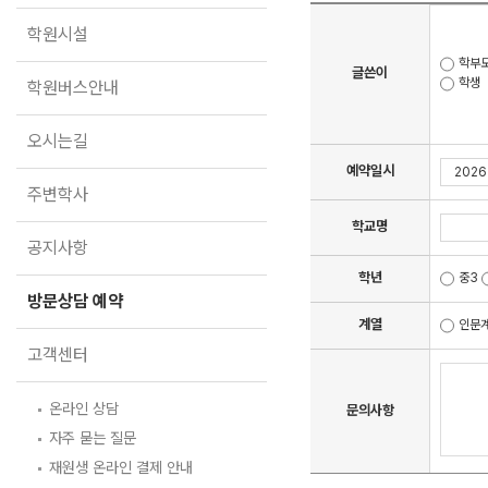
학원버스안내
2027 N수 정규반
학원시설
오시는길
학부
글쓴이
학생
주변학사
학원버스안내
공지사항
오시는길
방문상담 예약
예약일시
주변학사
고객센터
학교명
공지사항
온라인 상담
자주 묻는 질문
학년
중3
재원생 온라인 결제 안내
방문상담 예약
단과 온라인 결제 안내
계열
인문
마이페이지 안내
고객센터
온라인 상담
문의사항
자주 묻는 질문
재원생 온라인 결제 안내