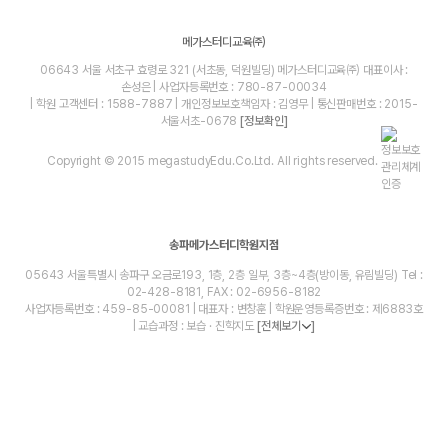
메가스터디교육㈜
06643 서울 서초구 효령로 321 (서초동, 덕원빌딩) 메가스터디교육㈜ 대표이사 :
손성은 | 사업자등록번호 : 780-87-00034
| 학원 고객센터 : 1588-7887 | 개인정보보호책임자 : 김영무 | 통신판매번호 : 2015-
서울서초-0678
[정보확인]
Copyright © 2015 megastudyEdu.Co.Ltd. All rights reserved.
송파메가스터디학원지점
05643 서울특별시 송파구 오금로193, 1층, 2층 일부, 3층~4층(방이동, 유림빌딩) Tel :
02-428-8181, FAX : 02-6956-8182
사업자등록번호 : 459-85-00081 | 대표자 : 변창훈 | 학원운영등록증번호 : 제6883호
| 교습과정 : 보습 · 진학지도
[전체보기
]
blog
youtube
insta