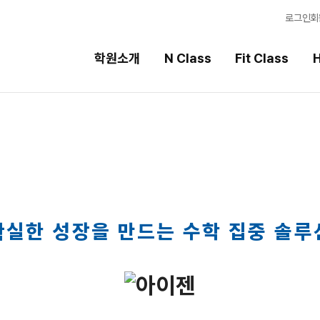
로그인
회
학원소개
N Class
Fit Class
H
Fit Class
High School
과목별 집중 학습 시스템
내신 성적 상승 시스템
Fit AM 8월 과정
2027 윈터스쿨
N
N
Fit PM 8월 과정
8월 단과
N
N
확실한 성장을 만드는 수학 집중 솔루
9월 대학별 논술 특강
N