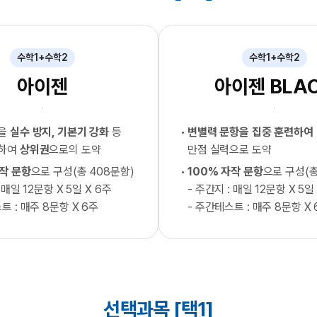
수학1+수학2
수학1+수학2
아이젠
아이젠 BLA
형을
실수 방지, 기본기 강화
등
변별력 문항을 집중 훈련하여
련하여
상위권
으로의 도약
만점 실력으로 도약
자작 문항
으로 구성(총 408문항)
100% 자작 문항
으로 구성(총
 매일 12문항 X 5일 X 6주
- 주간지 : 매일 12문항 X 5일
트 : 매주 8문항 X 6주
- 주간테스트 : 매주 8문항 X 
선택과목 [택1]