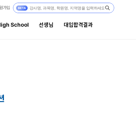
원가입
igh School
선생님
대입합격결과
선생님
대입합격결과
강의 전문가
팀플장학
입시전문 담임
팀플장학생 공개
팀플장학 안내
학습 콘텐츠
션
대입합격의 주인공
학습 콘텐츠 한눈에 보기
OMEGA 모의고사
재수 성공 스토리
전국 대단위 실전 모의고사
메가X대성 더 프리미엄 모의고사