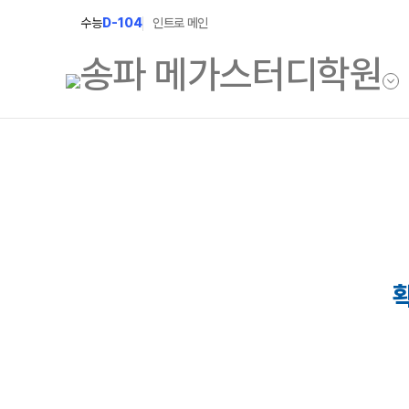
수능
D-104
인트로 메인
학원소개
N Class
학원안내
수준별 맞춤합격시스템
2027 반수반
연간학사일정
2027 파이널 정규반
입시설명회·공개특강
N
2028 N수 얼리버드반
캠퍼스생활
2027 N수 예체능반
주간식단표
2027 지역의사제 특별반
학원시설