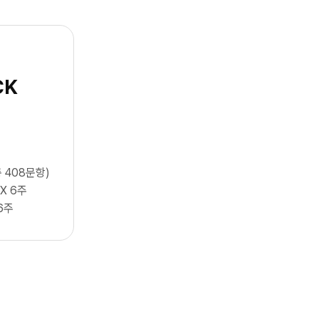
CK
 408문항)
 X 6주
6주