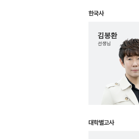
한국사
김봉환
선생님
대학별고사