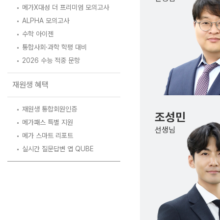
학원버스안내
2027 N수 정규반
메가X대성 더 프리미엄 모의고사
오시는길
ALPHA 모의고사
수학 아이젠
주변학사
통합사회·과학 학평 대비
공지사항
2026 수능 적중 문항
방문상담 예약
재원생 혜택
고객센터
재원생 통합회원인증
온라인 상담
조성민
자주 묻는 질문
메가패스 특별 지원
선생님
재원생 온라인 결제 안내
메가 스마트 리포트
단과 온라인 결제 안내
실시간 질문답변 앱 QUBE
마이페이지 안내