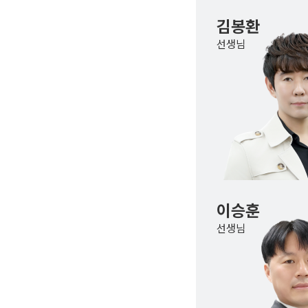
김봉환
선생님
이승훈
선생님