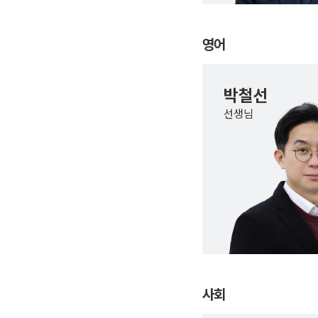
영어
박철선
선생님
사회