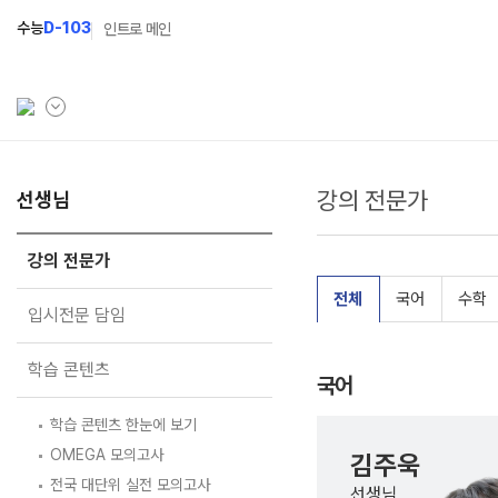
수능
D-103
인트로 메인
강의 전문가
학원소개
선생님
N Class
Fit
학원안내
수준별 맞춤합격시스템
과목
강의 전문가
연간학사일정
2027 반수반
Fit
전체
국어
수학
입시전문 담임
입시설명회·공개특강
2027 파이널 정규반
Fit
N
학습 콘텐츠
캠퍼스생활
2028 N수 얼리버드반
국어
주간식단표
2027 N수 예체능반
학습 콘텐츠 한눈에 보기
OMEGA 모의고사
학원시설
2027 지역의사제 특별반
김주욱
전국 대단위 실전 모의고사
선생님