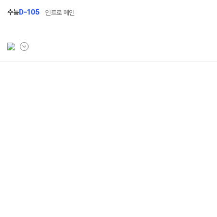
수능
D-105
인트로 메인
학원소개
N Class
Fit
학원안내
수준별 맞춤합격시스템
과목
연간학사일정
2027 반수반
Fit
입시설명회·공개특강
2027 파이널 정규반
Fit
N
캠퍼스생활
2028 N수 얼리버드반
주간식단표
2027 N수 예체능반
학원시설
2027 지역의사제 특별반