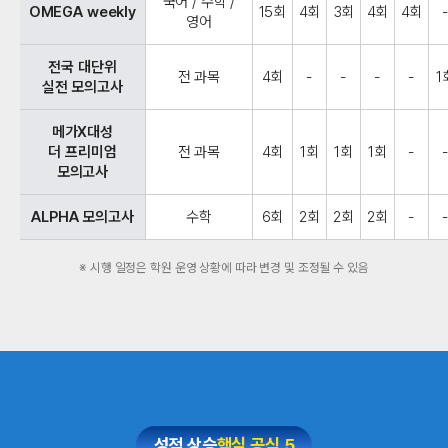
국어 / 수학 /
OMEGA weekly
15회
4회
3회
4회
4회
영어
전국 대단위
전 과목
4회
-
-
-
-
1
실전 모의고사
메가X대성
더 프리미엄
전 과목
4회
1회
1회
1회
-
모의고사
ALPHA 모의고사
수학
6회
2회
2회
2회
-
※ 시행 일정은 학원 운영 상황에 따라 변경 및 조정될 수 있음
성적 상승
핵심 공식 5