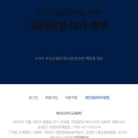
오직 재원생만을 위한
프리미엄 메가 혜택
※ N수 우선선발반/정규반/반수반 재원생 대상
로그인
회원가입
이용약관
개인정보처리방침
메가스터디교육㈜
06643 서울 서초구 효령로 321 (서초동, 덕원빌딩) 메가스터디교육㈜ 대표이사 :
손성은 | 사업자등록번호 : 780-87-00034
| 학원 고객센터 : 1588-7887 | 개인정보보호책임자 : 김영무 | 통신판매번호 : 2015-
서울서초-0678
[정보확인]