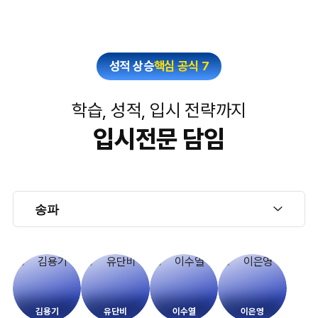
성적 상승
핵심 공식 7
학습, 성적, 입시 전략까지
입시전문 담임
김용기
유단비
이수열
이은영