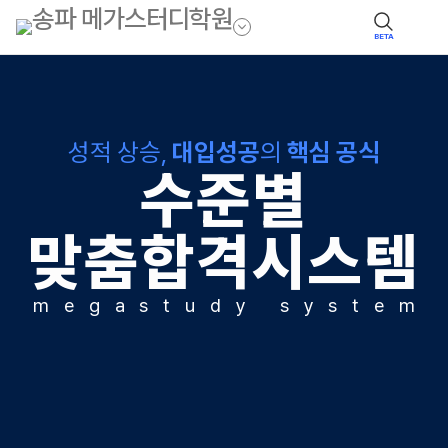
BETA
성적 상승,
대입성공
의
핵심 공식
수준별
맞춤합격시스템
m
e
g
a
s
t
u
d
y
s
y
s
t
e
m