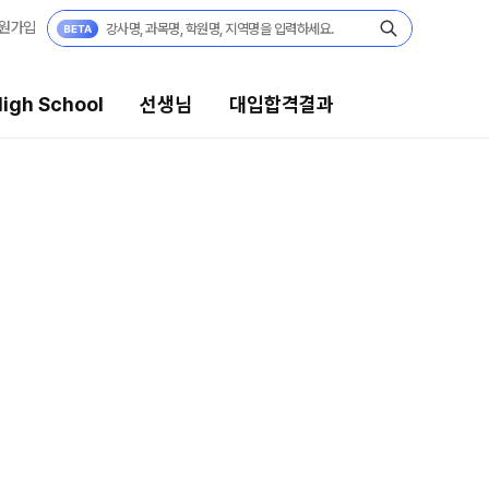
원가입
igh School
선생님
대입합격결과
생님
대입합격결과
의 전문가
팀플장학
시전문 담임
팀플장학생 공개
팀플장학 안내
습 콘텐츠
대입합격의 주인공
 콘텐츠 한눈에 보기
재수 성공 스토리
EGA 모의고사
 대단위 실전 모의고사
X대성 더 프리미엄 모의고사
PHA 모의고사
 아이젠