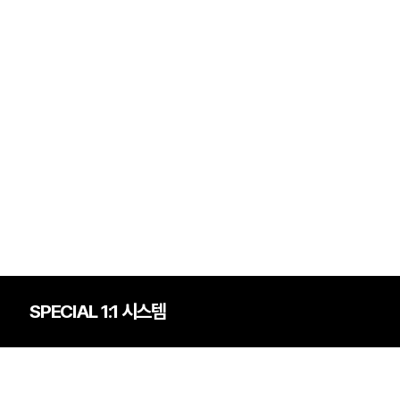
사회·과학 학평 대비
26 수능 적중 문항
원생 혜택
생 통합회원인증
패스 특별 지원
 스마트 리포트
간 질문답변 앱 QUBE
SPECIAL 1:1 시스템