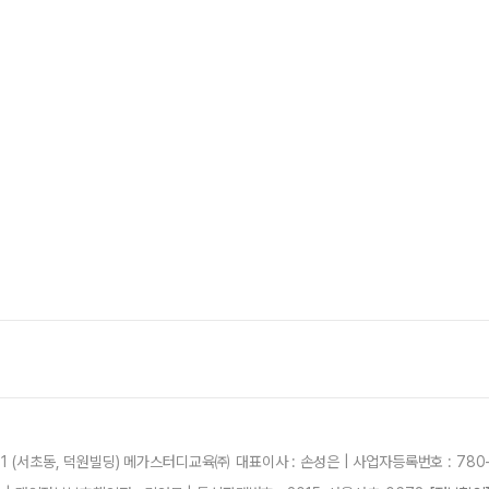
21 (서초동, 덕원빌딩) 메가스터디교육㈜ 대표이사 : 손성은 | 사업자등록번호 : 780-