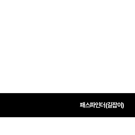
학원버스안내
2027 N수 정규반
오시는길
주변학사
공지사항
방문상담 예약
고객센터
온라인 상담
자주 묻는 질문
재원생 온라인 결제 안내
단과 온라인 결제 안내
마이페이지 안내
패스파인더(길잡이)