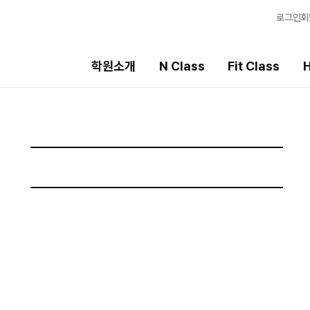
로그인
회
학원소개
N Class
Fit Class
H
Fit Class
High School
선
과목별 집중 학습 시스템
내신 성적 상승 시스템
강
Fit AM 8월 과정
2027 윈터스쿨
입
N
N
Fit PM 8월 과정
8월 단과
학
N
N
9월 대학별 논술 특강
학습
N
OM
전국
메가
AL
수학