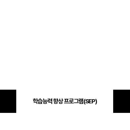
통합
20
재
재원
메가
메가
실시
학습능력 향상 프로그램(SEP)