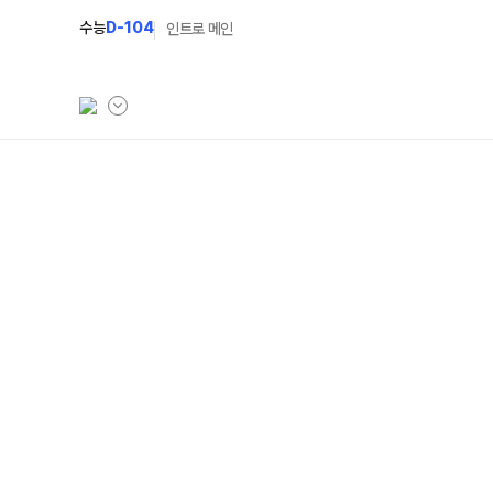
수능
D-104
인트로 메인
학원소개
N Class
학원안내
수준별 맞춤합격시스템
연간학사일정
2027 반수반
입시설명회·공개특강
2027 파이널 정규반
N
캠퍼스생활
2028 N수 얼리버드반
주간식단표
2027 N수 예체능반
학원시설
2027 지역의사제 특별반