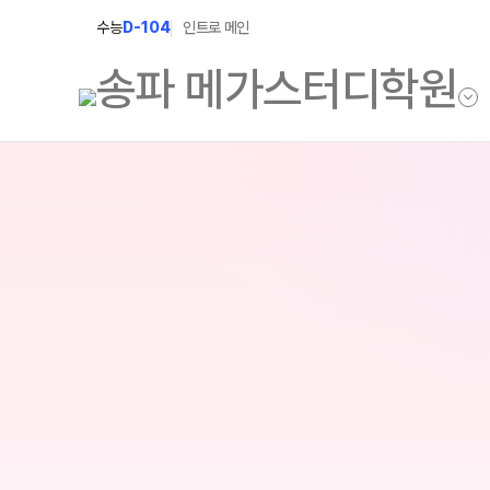
수능
D-104
인트로 메인
학원소개
N Class
학원안내
수준별 맞춤합격시스템
2027 반수반
연간학사일정
2027 파이널 정규반
입시설명회·공개특강
N
2028 N수 얼리버드반
캠퍼스생활
2027 N수 예체능반
주간식단표
2027 지역의사제 특별반
학원시설