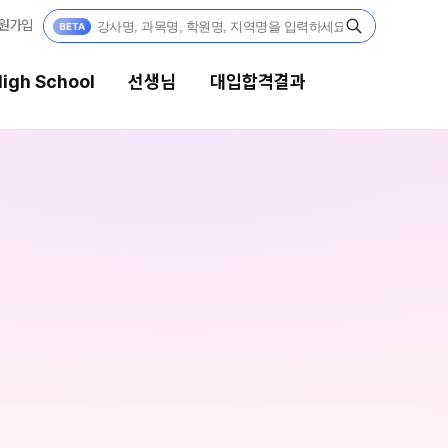
원가입
igh School
선생님
대입합격결과
선생님
대입합격결과
강의 전문가
팀플장학
입시전문 담임
팀플장학생 공개
팀플장학 안내
학습 콘텐츠
대입합격의 주인공
학습 콘텐츠 한눈에 보기
OMEGA 모의고사
재수 성공 스토리
전국 대단위 실전 모의고사
메가X대성 더 프리미엄 모의고사