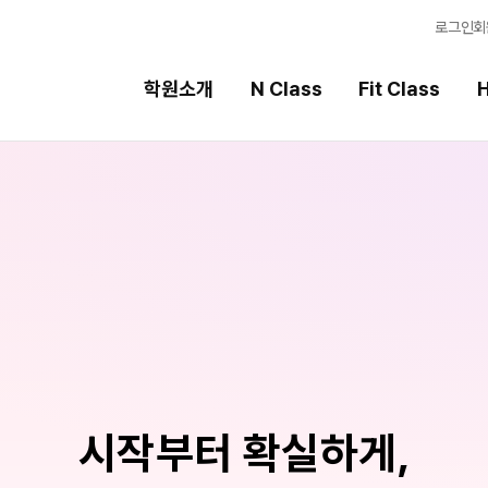
로그인
회
학원소개
N Class
Fit Class
H
Fit Class
High School
과목별 집중 학습 시스템
내신 성적 상승 시스템
Fit AM 8월 과정
2027 윈터스쿨
N
N
Fit PM 8월 과정
8월 단과
N
N
9월 대학별 논술 특강
N
시작부터 확실하게,