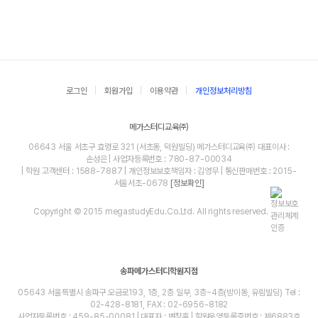
로그인
회원가입
이용약관
개인정보처리방침
메가스터디교육㈜
06643 서울 서초구 효령로 321 (서초동, 덕원빌딩) 메가스터디교육㈜ 대표이사 :
손성은 | 사업자등록번호 : 780-87-00034
| 학원 고객센터 : 1588-7887 | 개인정보보호책임자 : 김영무 | 통신판매번호 : 2015-
서울서초-0678
[정보확인]
Copyright © 2015 megastudyEdu.Co.Ltd. All rights reserved.
송파메가스터디학원지점
05643 서울특별시 송파구 오금로193, 1층, 2층 일부, 3층~4층(방이동, 유림빌딩) Tel :
02-428-8181, FAX : 02-6956-8182
사업자등록번호 : 459-85-00081 | 대표자 : 변창훈 | 학원운영등록증번호 : 제6883호