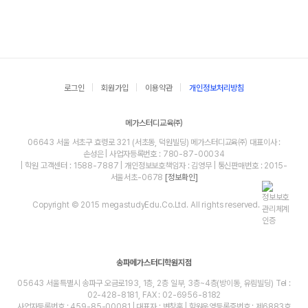
로그인
회원가입
이용약관
개인정보처리방침
메가스터디교육㈜
06643 서울 서초구 효령로 321 (서초동, 덕원빌딩) 메가스터디교육㈜ 대표이사 :
손성은 | 사업자등록번호 : 780-87-00034
| 학원 고객센터 : 1588-7887 | 개인정보보호책임자 : 김영무 | 통신판매번호 : 2015-
서울서초-0678
[정보확인]
Copyright © 2015 megastudyEdu.Co.Ltd. All rights reserved.
송파메가스터디학원지점
05643 서울특별시 송파구 오금로193, 1층, 2층 일부, 3층~4층(방이동, 유림빌딩) Tel :
02-428-8181, FAX : 02-6956-8182
사업자등록번호 : 459-85-00081 | 대표자 : 변창훈 | 학원운영등록증번호 : 제6883호