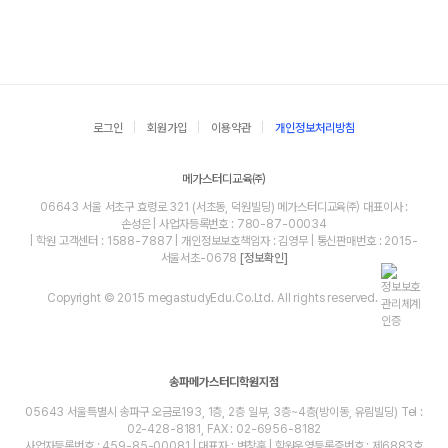
로그인
회원가입
이용약관
개인정보처리방침
메가스터디교육㈜
06643 서울 서초구 효령로 321 (서초동, 덕원빌딩) 메가스터디교육㈜ 대표이사 :
손성은 | 사업자등록번호 : 780-87-00034
| 학원 고객센터 : 1588-7887 | 개인정보보호책임자 : 김영무 | 통신판매번호 : 2015-
서울서초-0678
[정보확인]
Copyright © 2015 megastudyEdu.Co.Ltd. All rights reserved.
송파메가스터디학원지점
05643 서울특별시 송파구 오금로193, 1층, 2층 일부, 3층~4층(방이동, 유림빌딩) Tel :
02-428-8181, FAX : 02-6956-8182
사업자등록번호 : 459-85-00081 | 대표자 : 변창훈 | 학원운영등록증번호 : 제6883호