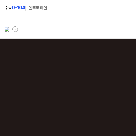
수능
D-104
인트로 메인
학원소개
N Class
Fit
학원안내
수준별 맞춤합격시스템
과목
연간학사일정
2027 반수반
Fit
입시설명회·공개특강
2027 파이널 정규반
Fit
N
캠퍼스생활
2028 N수 얼리버드반
주간식단표
2027 N수 예체능반
학원시설
2027 지역의사제 특별반