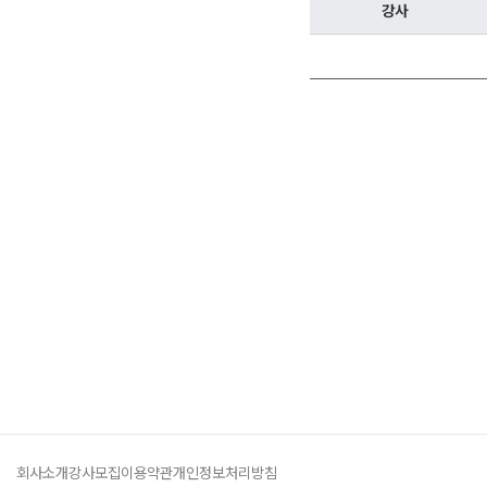
학원버스안내
2027 N수 정규반
강사
오시는길
주변학사
공지사항
방문상담 예약
고객센터
온라인 상담
자주 묻는 질문
재원생 온라인 결제 안내
단과 온라인 결제 안내
마이페이지 안내
회사소개
강사모집
이용약관
개인정보처리방침