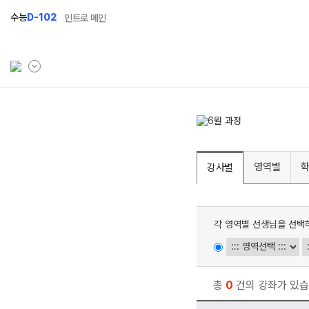
수능
D-102
인트로 메인
학원소개
N Class
Fit
학원안내
수준별 맞춤합격시스템
과목
영역별
강사별
연간학사일정
2027 반수반
Fit
입시설명회·공개특강
2027 파이널 정규반
Fit
N
각 영역별 선생님을 선택
캠퍼스생활
2028 N수 얼리버드반
주간식단표
2027 N수 예체능반
학원시설
2027 지역의사제 특별반
총
0
건의 강좌가 있습