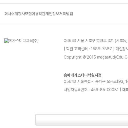
학원버스안내
2027 N수 정규반
오시는길
회사소개
강사모집
이용약관
개인정보처리방침
주변학사
공지사항
06643 서울 서초구 효령로 321 (서초동
방문상담 예약
| 학원 고객센터 : 1588-7887 | 개인
고객센터
Copyright © 2015 megastudyEdu.Co.L
온라인 상담
자주 묻는 질문
송파메가스터디학원지점
재원생 온라인 결제 안내
05643 서울특별시 송파구 오금로193, 1층, 
단과 온라인 결제 안내
마이페이지 안내
사업자등록번호 : 459-85-00081 | 대