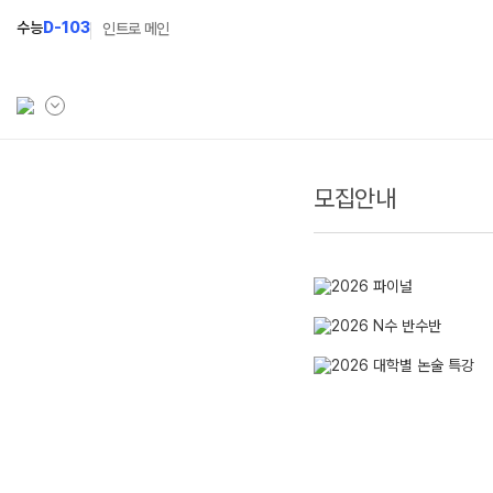
수능
D-103
인트로 메인
모집안내
학원소개
N Class
Fit
학원안내
수준별 맞춤합격시스템
과목
연간학사일정
2027 반수반
Fit
입시설명회·공개특강
2027 파이널 정규반
Fit
N
캠퍼스생활
2028 N수 얼리버드반
주간식단표
2027 N수 예체능반
학원시설
2027 지역의사제 특별반