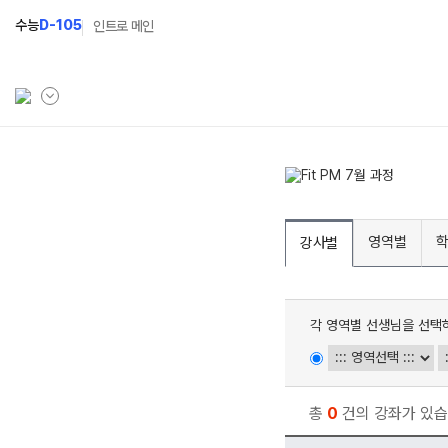
수능
D-105
인트로 메인
학원소개
N Class
Fit
학원안내
수준별 맞춤합격시스템
과목
영역별
강사별
연간학사일정
2027 반수반
Fit
입시설명회·공개특강
2027 파이널 정규반
Fit
N
각 영역별 선생님을 선택
캠퍼스생활
2028 N수 얼리버드반
주간식단표
2027 N수 예체능반
학원시설
2027 지역의사제 특별반
총
0
건의 강좌가 있습