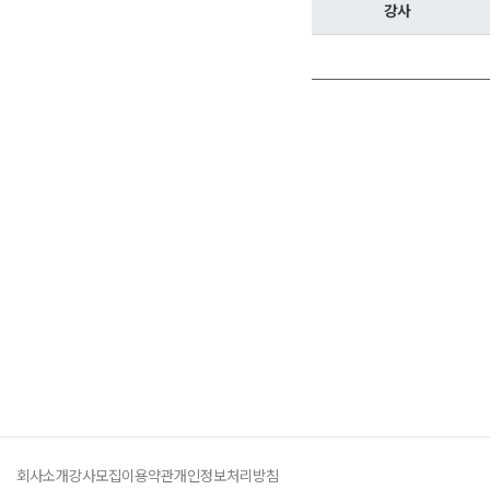
학원버스안내
2027 N수 정규반
강사
오시는길
주변학사
공지사항
방문상담 예약
고객센터
온라인 상담
자주 묻는 질문
재원생 온라인 결제 안내
단과 온라인 결제 안내
마이페이지 안내
회사소개
강사모집
이용약관
개인정보처리방침