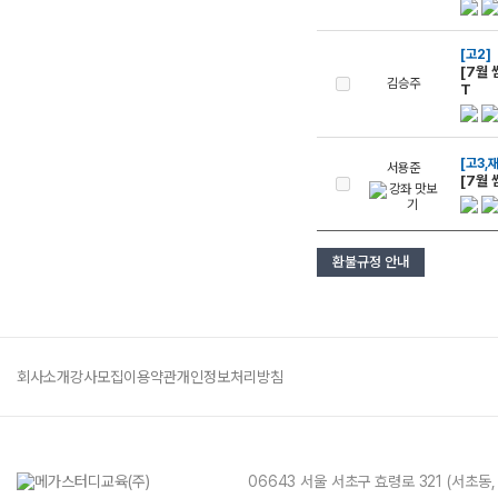
[고2]
[7월
김승주
T
[고3,
서용준
[7월
환불규정 안내
회사소개
강사모집
이용약관
개인정보처리방침
06643 서울 서초구 효령로 321 (서초동