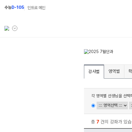
수능
D-105
인트로 메인
학원소개
N Class
Fit
학원안내
수준별 맞춤합격시스템
과목
영역별
강사별
연간학사일정
2027 반수반
Fit
입시설명회·공개특강
2027 파이널 정규반
Fit
N
각 영역별 선생님을 선택
캠퍼스생활
2028 N수 얼리버드반
주간식단표
2027 N수 예체능반
학원시설
2027 지역의사제 특별반
총
7
건의 강좌가 있습