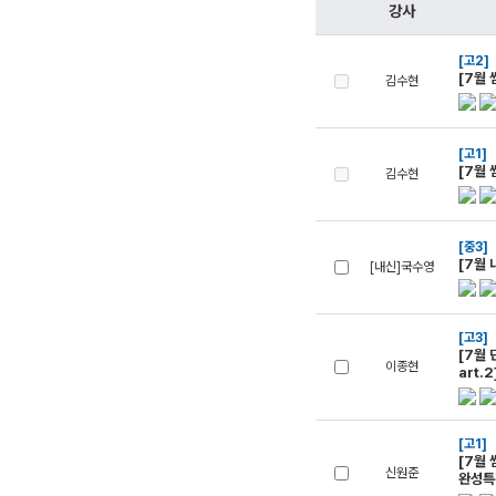
학원버스안내
2027 N수 정규반
강사
오시는길
[고2]
[7월
김수현
주변학사
공지사항
[고1]
방문상담 예약
[7월
김수현
고객센터
[중3]
온라인 상담
[7월 
[내신]국수영
자주 묻는 질문
재원생 온라인 결제 안내
단과 온라인 결제 안내
마이페이지 안내
[고3]
[7월
이종현
art.
[고1]
[7월 
신원준
완성특