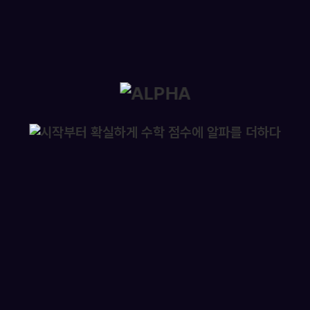
통합
20
재
재원
메가
메가
실시