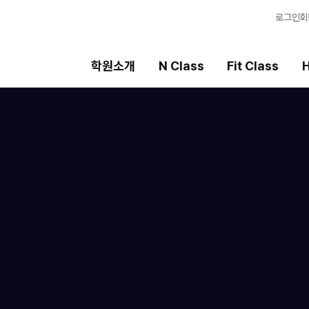
로그인
회
학원소개
N Class
Fit Class
H
Fit Class
High School
선
과목별 집중 학습 시스템
내신 성적 상승 시스템
강
Fit AM 8월 과정
2027 윈터스쿨
입
N
N
Fit PM 8월 과정
8월 단과
학
N
N
9월 대학별 논술 특강
학습
N
OM
전국
메가
AL
수학