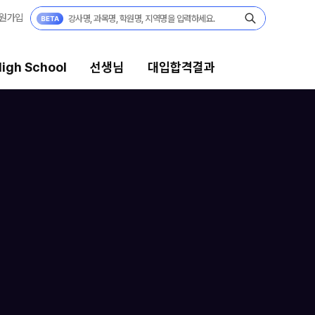
원가입
igh School
선생님
대입합격결과
생님
대입합격결과
의 전문가
팀플장학
시전문 담임
팀플장학생 공개
팀플장학 안내
습 콘텐츠
대입합격의 주인공
 콘텐츠 한눈에 보기
재수 성공 스토리
EGA 모의고사
 대단위 실전 모의고사
X대성 더 프리미엄 모의고사
PHA 모의고사
 아이젠