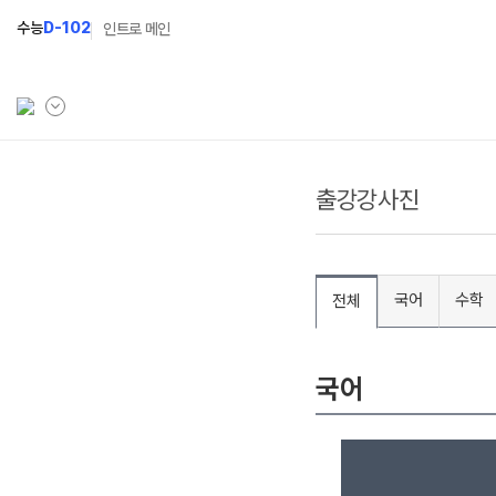
수능
D-102
인트로 메인
출강강사진
학원소개
N Class
Fit
학원안내
수준별 맞춤합격시스템
과목
연간학사일정
2027 반수반
Fit
국어
수학
전체
입시설명회·공개특강
2027 파이널 정규반
Fit
N
캠퍼스생활
2028 N수 얼리버드반
국어
주간식단표
2027 N수 예체능반
학원시설
2027 지역의사제 특별반