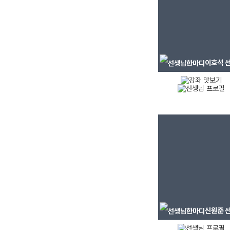
이호석
선
신원준
선