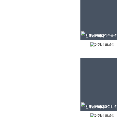
학원버스안내
2027 N수 정규반
오시는길
주변학사
공지사항
김주욱
선
방문상담 예약
고객센터
온라인 상담
자주 묻는 질문
재원생 온라인 결제 안내
단과 온라인 결제 안내
마이페이지 안내
조성민
선