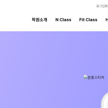
로그인
회
학원소개
N Class
Fit Class
H
Fit Class
High School
과목별 집중 학습 시스템
내신 성적 상승 시스템
Fit AM 8월 과정
2027 윈터스쿨
N
N
Fit PM 8월 과정
8월 단과
N
N
9월 대학별 논술 특강
N