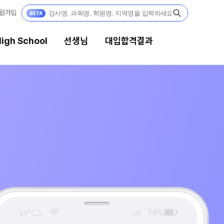
원가입
igh School
선생님
대입합격결과
선생님
대입합격결과
강의 전문가
팀플장학
입시전문 담임
팀플장학생 공개
팀플장학 안내
학습 콘텐츠
대입합격의 주인공
학습 콘텐츠 한눈에 보기
OMEGA 모의고사
재수 성공 스토리
전국 대단위 실전 모의고사
메가X대성 더 프리미엄 모의고사