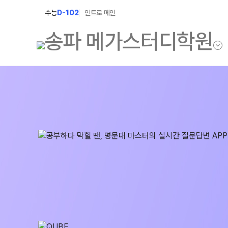
수능
D-102
인트로 메인
학원소개
N Class
학원안내
수준별 맞춤합격시스템
2027 반수반
연간학사일정
2027 파이널 정규반
입시설명회·공개특강
N
2028 N수 얼리버드반
캠퍼스생활
2027 N수 예체능반
주간식단표
2027 지역의사제 특별반
학원시설