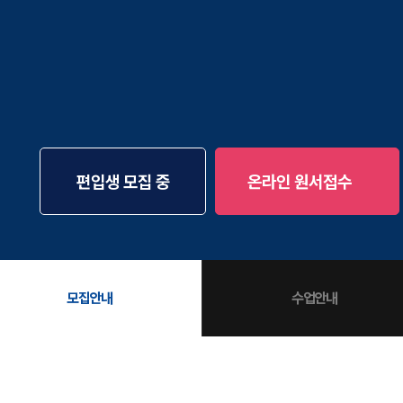
통합
20
재
재원
메가
메가
실시
편입생 모집 중
온라인 원서접수
모집안내
수업안내