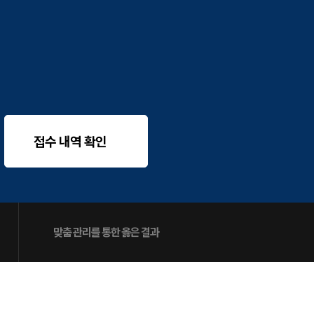
사회·과학 학평 대비
26 수능 적중 문항
원생 혜택
생 통합회원인증
패스 특별 지원
 스마트 리포트
간 질문답변 앱 QUBE
접수 내역 확인
맞춤 관리를 통한 옳은 결과