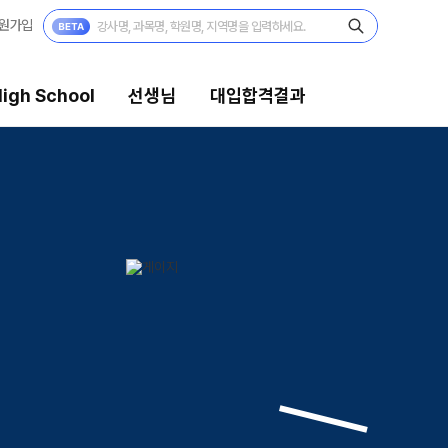
원가입
igh School
선생님
대입합격결과
생님
대입합격결과
의 전문가
팀플장학
시전문 담임
팀플장학생 공개
팀플장학 안내
습 콘텐츠
대입합격의 주인공
 콘텐츠 한눈에 보기
재수 성공 스토리
EGA 모의고사
 대단위 실전 모의고사
X대성 더 프리미엄 모의고사
PHA 모의고사
 아이젠