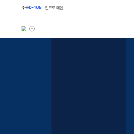
수능
D-105
인트로 메인
학원소개
N Class
학원안내
수준별 맞춤합격시스템
연간학사일정
2027 반수반
입시설명회·공개특강
2027 파이널 정규반
N
캠퍼스생활
2028 N수 얼리버드반
주간식단표
2027 N수 예체능반
학원시설
2027 지역의사제 특별반