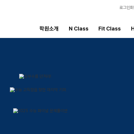
로그인
회
학원소개
N Class
Fit Class
H
Fit Class
High School
선
과목별 집중 학습 시스템
내신 성적 상승 시스템
강
Fit AM 8월 과정
2027 윈터스쿨
입
N
N
Fit PM 8월 과정
8월 단과
학
N
N
9월 대학별 논술 특강
학습
N
OM
전국
메가
AL
수학