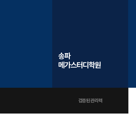
학원버스안내
2027 N수 정규반
오시는길
주변학사
공지사항
방문상담 예약
송파
고객센터
메가스터디학원
온라인 상담
자주 묻는 질문
재원생 온라인 결제 안내
단과 온라인 결제 안내
마이페이지 안내
검증된 관리력