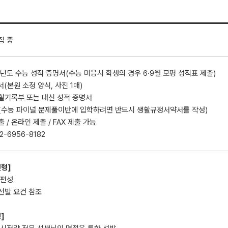
집 중
4학년도 수능 성적 증명서(수능 미응시 학생의 경우 6·9월 모평 성적표 제출)
서(본원 소정 양식, 사진 1매)
생활기록부 또는 내신 성적 증명서
서(수능 파이널 문제풀이반에 입학하려면 반드시 생활규정서약서를 작성)
출 / 온라인 제출 / FAX 제출 가능
02-6956-8182
전형]
 편성
 선발 요건 참조
]