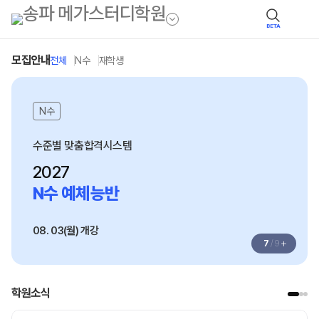
BETA
모집안내
전체
N수
재학생
N수
수준별 맞춤합격시스템
2027
N수 예체능반
08. 03(월) 개강
+
7
/
9
학원소식