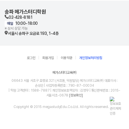
송파 메가스터디학원
02-428-8181
10:00~18:00
매일
※ 상시 상담 가능
서울시 송파구 오금로 193, 1~4층
로그인
회원가입
이용약관
개인정보처리방침
메가스터디교육㈜
06643 서울 서초구 효령로 321 (서초동, 덕원빌딩) 메가스터디교육㈜ 대표이사 :
손성은 | 사업자등록번호 : 780-87-00034
| 학원 고객센터 : 1588-7887 | 개인정보보호책임자 : 김영무 | 통신판매번호 : 2015-
서울서초-0678
[정보확인]
Copyright © 2015 megastudyEdu.Co.Ltd. All rights reserved.