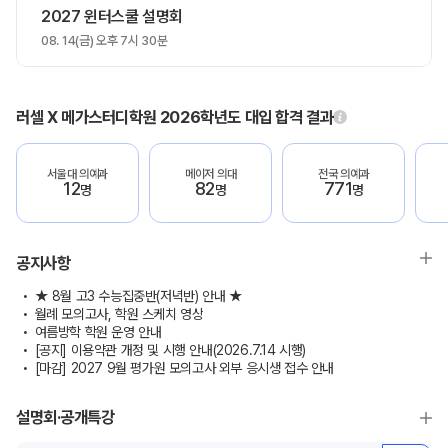
2027 윈터스쿨 설명회
08. 14(금) 오후 7시 30분
러셀 X 메가스터디학원 2026학년도 대입 합격 결과
서울대 의예과
메이저 의대
전국 의예과
12
82
771
명
명
명
공지사항
★ 8월 고3 수능집중반(저녁반) 안내 ★
월례 모의고사, 학원 스케치 영상
여름방학 학원 운영 안내
[공지] 이용약관 개정 및 시행 안내(2026.7.14 시행)
[마감] 2027 9월 평가원 모의고사 외부 응시생 접수 안내
설명회·공개특강