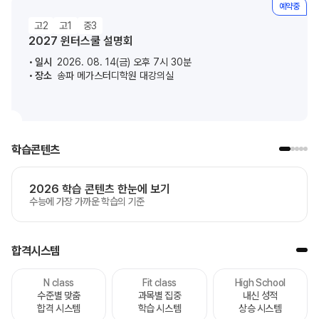
예약중
고2
고1
중3
2027 윈터스쿨 설명회
일시
2026. 08. 14(금) 오후 7시 30분
장소
송파 메가스터디학원 대강의실
학습콘텐츠
2026 학습 콘텐츠 한눈에 보기
수능에 가장 가까운 학습의 기준
합격시스템
N class
Fit class
High School
수준별 맞춤
과목별 집중
내신 성적
합격 시스템
학습 시스템
상승 시스템