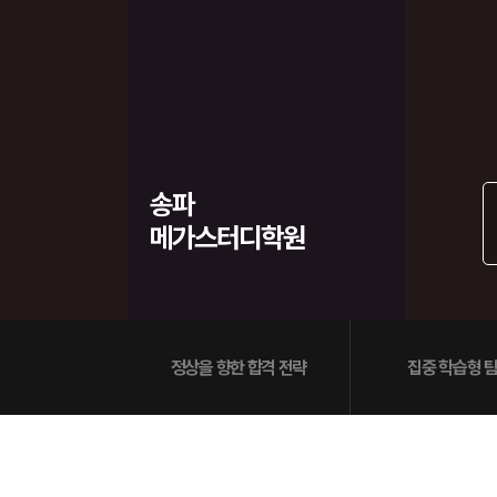
학원버스안내
2027 N수 정규반
오시는길
주변학사
공지사항
방문상담 예약
송파
고객센터
메가스터디학원
온라인 상담
자주 묻는 질문
재원생 온라인 결제 안내
단과 온라인 결제 안내
마이페이지 안내
정상을 향한 합격 전략
집중 학습형 팀