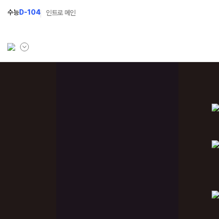
수능
D-104
인트로 메인
학원소개
N Class
Fit
학원안내
수준별 맞춤합격시스템
과목
연간학사일정
2027 반수반
Fit
입시설명회·공개특강
2027 파이널 정규반
Fit
N
캠퍼스생활
2028 N수 얼리버드반
주간식단표
2027 N수 예체능반
학원시설
2027 지역의사제 특별반