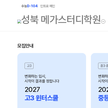
수능
D-104
인트로 메인
학원소개
고1 과정
모집안내
학원안내
2027 고1 윈터스쿨
N
2026 고1 썸머스쿨
중3·중2·중1·초6·초5
고1
선생님
설명회·사전예약
변화하는 입시,
여름방
시작이 결과를 정합니다
캠퍼스생활
2027
20
공지사항
중등·초등
윈터스쿨
썸머
학원시설