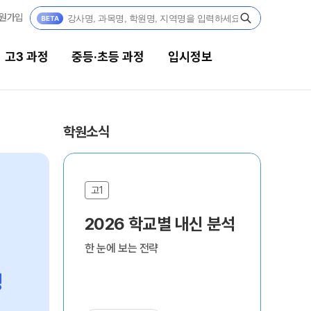
원가입
고3 과정
중등·초등 과정
입시정보
중등·초등 과정
입시정보
학원소식
2027 중등·초등 윈터스쿨
대입전략리포트
N
2026 중등·초등 썸머스쿨
고입전략리포트
고3
중
고1
고1
2026 중3 고등대비반
2026 학교별 내신 분석
2
여름방학 집중 완성 프로그램
여
한 눈에 보는 전략
한 
2026
2
정
썸머스쿨 고3 과정
중