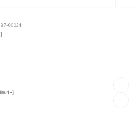
87-00034
]
]
체보기