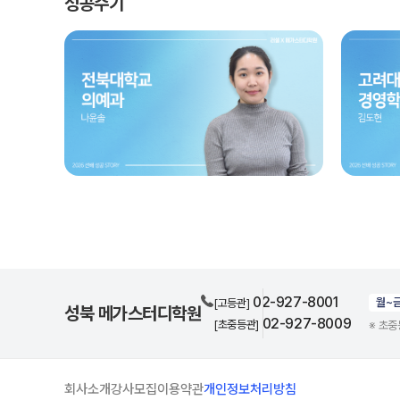
성공수기
02-927-8001
월~
[고등관]
성북 메가스터디학원
02-927-8009
[초중등관]
※ 초
회사소개
강사모집
이용약관
개인정보처리방침