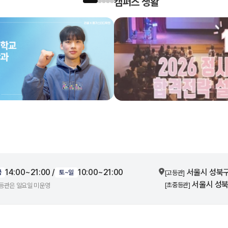
캠퍼스 생활
14:00~21:00 /
10:00~21:00
서울시 성북구 
금
토~일
[고등관]
서울시 성북구
[초중등관]
중등관은 일요일 미운영