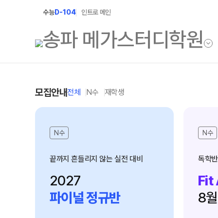
수능
D-104
인트로 메인
학원소개
N Class
모집안내
전체
N수
재학생
학원안내
수준별 맞춤합격시스템
2027 반수반
N수
N수
연간학사일정
2027 파이널 정규반
입시설명회·공개특강
N
끝까지 흔들리지 않는 실전 대비
독학반
2028 N수 얼리버드반
캠퍼스생활
2027
Fit
2027 N수 예체능반
주간식단표
파이널 정규반
8월
2027 지역의사제 특별반
학원시설