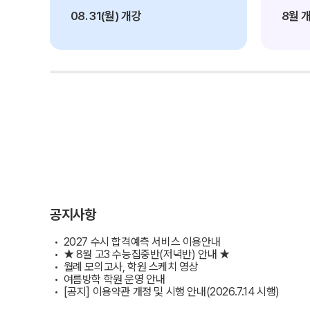
2027 N수 정규반
학원버스안내
08. 31(월) 개강
8월 
오시는길
주변학사
공지사항
방문상담 예약
러셀 X 메가스터디학원
고객센터
2026학년도 대입 합격 결과
데이터 산출 기준
온라인 상담
자주 묻는 질문
재원생 온라인 결제 안내
공지사항
단과 온라인 결제 안내
2027 수시 합격예측 서비스 이용안내
마이페이지 안내
★ 8월 고3 수능집중반(저녁반) 안내 ★
월례 모의고사, 학원 스케치 영상
여름방학 학원 운영 안내
[공지] 이용약관 개정 및 시행 안내(2026.7.14 시행)