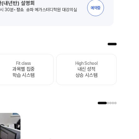
반(내년반) 설명회
예약중
7시 30분
장소
송파 메가스터디학원 대강의실
Fit class
High School
처음부터 끝까지
과목별 집중
내신 성적
가장 완벽한 수능 플랜
학습 시스템
상승 시스템