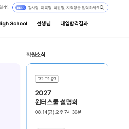
원가입
igh School
선생님
대입합격결과
선생님
대입합격결과
학원소식
강의 전문가
팀플장학
입시전문 담임
팀플장학생 공개
N수
N
고2·고1·중3
N수
팀플장학 안내
학습 콘텐츠
내
2027
약
수준별 맞춤합격시스템
학
대입합격의 주인공
학습 콘텐츠 한눈에 보기
윈터스쿨 설명회
설
2027
8
OMEGA 모의고사
재수 성공 스토리
08. 14(금) 오후 7시 30분
08.
N수 예체능반
전국 대단위 실전 모의고사
메가X대성 더 프리미엄 모의고사