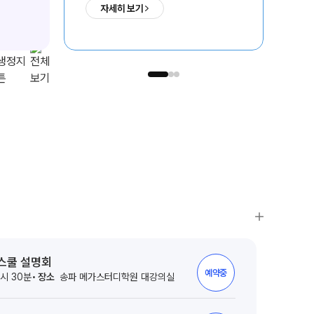
자세히 보기
ALPHA 모의고사
08. 03(월) 개강
08
수학 아이젠
통합사회·과학 학평 대비
2026 수능 적중 문항
재원생 혜택
재원생 통합회원인증
의치한약수
서울대
SKY
메가패스 특별 지원
1,731
235
1,192
명
명
명
메가 스마트 리포트
실시간 질문답변 앱 QUBE
터스쿨 설명회
예약중
7시 30분
장소
송파 메가스터디학원 대강의실