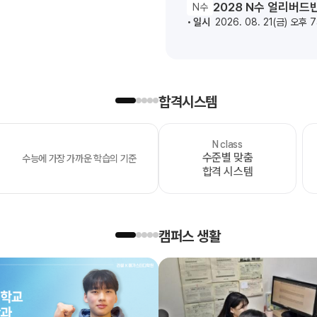
2028 N수 얼리버드
N수
일시
2026. 08. 21(금) 오후 
합격시스템
N class
OMEGA
수준별 맞춤
수능에 가장 가까운 학습의 기준
모의고사
합격 시스템
캠퍼스 생활