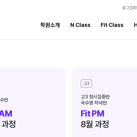
로그인
회
학원소개
N Class
Fit Class
H
Fit Class
High School
과목별 집중 학습 시스템
내신 성적 상승 시스템
Fit AM 8월 과정
2027 윈터스쿨
고3
N
N
Fit PM 8월 과정
8월 단과
N
N
고3 정시집중반
수반
국수영 저녁반
9월 대학별 논술 특강
N
 AM
Fit PM
 과정
8월 과정