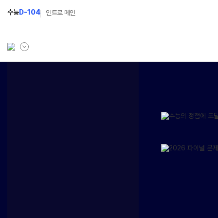
수능
D-104
인트로 메인
학원소개
N Class
Fit
학원안내
수준별 맞춤합격시스템
과목
연간학사일정
2027 반수반
Fit
입시설명회·공개특강
2027 파이널 정규반
Fit
N
캠퍼스생활
2028 N수 얼리버드반
주간식단표
2027 N수 예체능반
학원시설
2027 지역의사제 특별반