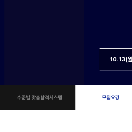
학원버스안내
2027 N수 정규반
오시는길
주변학사
공지사항
방문상담 예약
고객센터
10. 13(
온라인 상담
자주 묻는 질문
재원생 온라인 결제 안내
단과 온라인 결제 안내
마이페이지 안내
수준별 맞춤합격시스템
모집요강