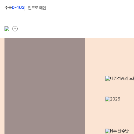
수능
D-103
인트로 메인
학원소개
N Class
Fit
학원안내
수준별 맞춤합격시스템
과목
연간학사일정
2027 반수반
Fit
입시설명회·공개특강
2027 파이널 정규반
Fit
N
캠퍼스생활
2028 N수 얼리버드반
주간식단표
2027 N수 예체능반
학원시설
2027 지역의사제 특별반