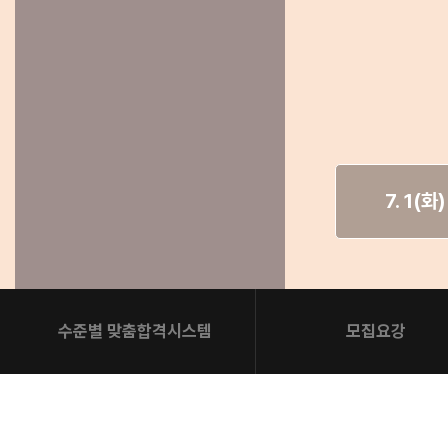
학원버스안내
2027 N수 정규반
오시는길
주변학사
공지사항
방문상담 예약
고객센터
7. 1(화
온라인 상담
자주 묻는 질문
재원생 온라인 결제 안내
단과 온라인 결제 안내
마이페이지 안내
수준별 맞춤합격시스템
모집요강